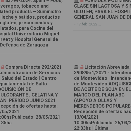
83799-2024: Spain – Food,
FORMULA POLIMERI
verages, tobacco and
CLASE SIN LACTOSA Y SI
lated products – Suministro
GLUTEN; PARA EL HOSPI
 leche y batidos, productos
GENERAL SAN JUAN DE D
n gluten, precocinados y
-
17.feb..2022 ...
latados, para Cocina del
spital Universitario Miguel
rvet y Hospital General de
 Defensa de Zaragoza
Compra Directa 292/2021
Licitación Abreviada
Administración de Servicios
390895/1/2021 - Intenden
 Salud del Estado | Centro
de Montevideo | Intenden
partamental de Salto
de Montevideo ADQUISIC
QUISICIÓN DE
DE ACEITE DE SOJA EN E
ULCORANTE , GELATINA Y
MARCO DEL PLAN ABC
AN. PERÍODO JUNIO 2021
(APOYO A OLLAS Y
cepción de ofertas hasta:
MERENDEROS POPULARE
/05/2021
Recepción de ofertas has
:00hsPublicado: 28/05/2021
13/04/2021
:35hs
10:00hsPublicado: 26/03/
22:33hs | Última