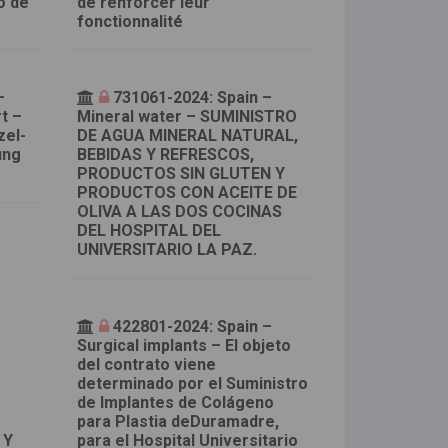
o de
de renforcer leur
fonctionnalité
–
731061-2024: Spain –
rt –
Mineral water – SUMINISTRO
zel-
DE AGUA MINERAL NATURAL,
ung
BEBIDAS Y REFRESCOS,
PRODUCTOS SIN GLUTEN Y
PRODUCTOS CON ACEITE DE
OLIVA A LAS DOS COCINAS
DEL HOSPITAL DEL
UNIVERSITARIO LA PAZ.
–
422801-2024: Spain –
Surgical implants – El objeto
del contrato viene
determinado por el Suministro
de Implantes de Colágeno
para Plastia deDuramadre,
 Y
para el Hospital Universitario