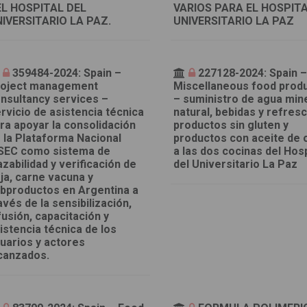
L HOSPITAL DEL
VARIOS PARA EL HOSPIT
IVERSITARIO LA PAZ.
UNIVERSITARIO LA PAZ
359484-2024: Spain –
227128-2024: Spain 
oject management
Miscellaneous food prod
nsultancy services –
– suministro de agua min
rvicio de asistencia técnica
natural, bebidas y refres
ra apoyar la consolidación
productos sin gluten y
 la Plataforma Nacional
productos con aceite de o
SEC como sistema de
a las dos cocinas del Hosp
azabilidad y verificación de
del Universitario La Paz
ja, carne vacuna y
bproductos en Argentina a
avés de la sensibilización,
fusión, capacitación y
istencia técnica de los
uarios y actores
canzados.