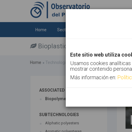
Home
Sectors
Technologies
Trends
Bioplastics
Este sitio web utiliza coo
Home
Technologies
Usamos cookies analíticas 
Bioplastics
mostrar contenido persona
Más información en:
Políti
ASSOCIATED TECHNOLOGIES
Biopolymers
SUBTECHNOLOGIES
Aliphatic polyesters
Aromatic polyesteres