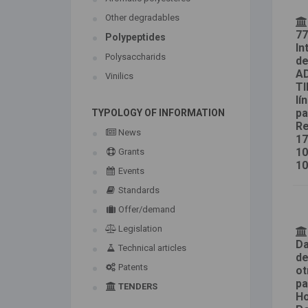
Other degradables
77
Polypeptides
In
Polysaccharids
de
A
Vinilics
TI
lí
pa
TYPOLOGY OF INFORMATION
Re
News
17
10
Grants
10
Events
Standards
Offer/demand
Legislation
Da
Technical articles
de
Patents
ot
pa
TENDERS
Ho