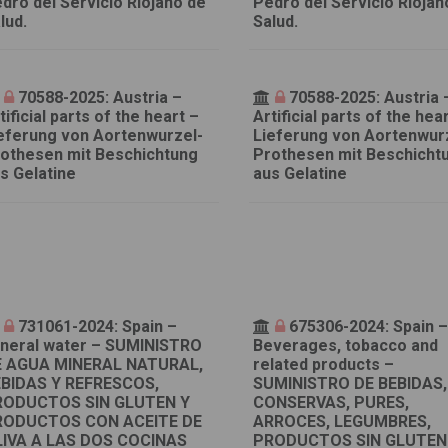
dro del Servicio Riojano de
Pedro del Servicio Riojan
lud.
Salud.
70588-2025: Austria –
70588-2025: Austria 
tificial parts of the heart –
Artificial parts of the hea
eferung von Aortenwurzel-
Lieferung von Aortenwur
othesen mit Beschichtung
Prothesen mit Beschicht
s Gelatine
aus Gelatine
731061-2024: Spain –
675306-2024: Spain 
neral water – SUMINISTRO
Beverages, tobacco and
 AGUA MINERAL NATURAL,
related products –
BIDAS Y REFRESCOS,
SUMINISTRO DE BEBIDAS,
RODUCTOS SIN GLUTEN Y
CONSERVAS, PURES,
RODUCTOS CON ACEITE DE
ARROCES, LEGUMBRES,
IVA A LAS DOS COCINAS
PRODUCTOS SIN GLUTEN