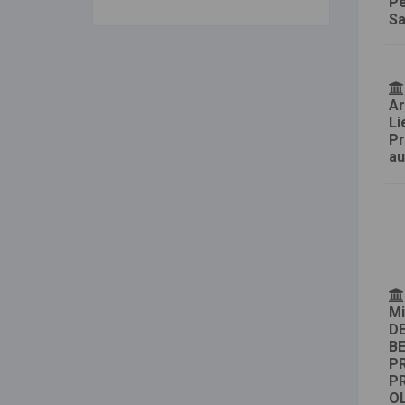
Pe
Sa
Ar
Li
Pr
au
Mi
DE
BE
P
P
OL