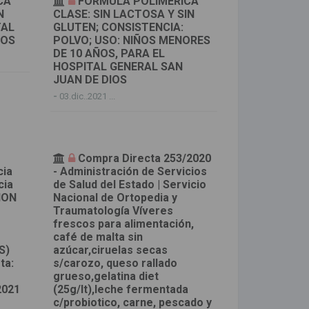
CA
FORMULA POLIMERICA
N
CLASE: SIN LACTOSA Y SIN
TAL
GLUTEN; CONSISTENCIA:
IOS
POLVO; USO: NIÑOS MENORES
DE 10 AÑOS, PARA EL
HOSPITAL GENERAL SAN
JUAN DE DIOS
-
03.dic..2021 ...
Compra Directa 253/2020
cia
- Administración de Servicios
cia
de Salud del Estado | Servicio
ION
Nacional de Ortopedia y
L
Traumatología Víveres
frescos para alimentación,
café de malta sin
S)
azúcar,ciruelas secas
ta:
s/carozo, queso rallado
grueso,gelatina diet
2021
(25g/lt),leche fermentada
c/probiotico, carne, pescado y