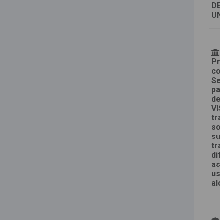
DE
UN
Pr
co
Se
pa
de
VI
tr
so
su
tr
di
as
us
al