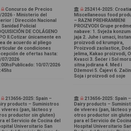
Concurso de Precios
252414-2025: Croatia
/2026 - Ministerio del
Miscellaneous food prod
terior | Dirección Nacional
– RAZNI PREHRAMBENI
 Sanidad Policial
PROIZVODI Grupe predm
DQUISICIÓN DE COLÁGENO
nabave: 1. Svježa konzu
PO II.Cotizar únicamente en
jaja 2. Juhe i umaci, Instan
nea de acuerdo al pliego
proizvodi od krumpira,
rticular de condiciones
Proizvodi zaslastice, Dod
cepción de ofertas hasta:
jelima, Kakao proizvodi, O
/07/2026
Kvasci 3. Šećer i Sol mor
:00hsPublicado: 10/07/2026
sitna jodirana 4. Med i
:45hs
Džemovi 5. Čajevi 6. Začini
Soja i proizvodi od soje
213656-2025: Spain –
213656-2025: Spain 
iry products – Suministros
Dairy products – Suminis
 víveres (pan, lácteos y
de víveres (pan, lácteos 
ros productor sin gluten)
otros productor sin glute
ra el Servicio de Cocina del
para el Servicio de Cocin
spital Universitario San
Hospital Universitario Sa