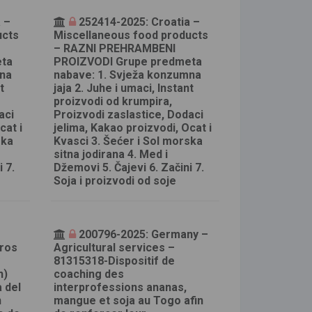
 –
252414-2025: Croatia –
ucts
Miscellaneous food products
– RAZNI PREHRAMBENI
eta
PROIZVODI Grupe predmeta
mna
nabave: 1. Svježa konzumna
t
jaja 2. Juhe i umaci, Instant
proizvodi od krumpira,
aci
Proizvodi zaslastice, Dodaci
cat i
jelima, Kakao proizvodi, Ocat i
ska
Kvasci 3. Šećer i Sol morska
sitna jodirana 4. Med i
 7.
Džemovi 5. Čajevi 6. Začini 7.
Soja i proizvodi od soje
–
200796-2025: Germany –
tros
Agricultural services –
y
81315318-Dispositif de
n)
coaching des
a del
interprofessions ananas,
n
mangue et soja au Togo afin