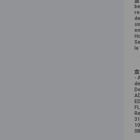
be
re
de
si
en
Ho
Se
la
- 
de
De
AD
ED
FL
Re
31
10
08