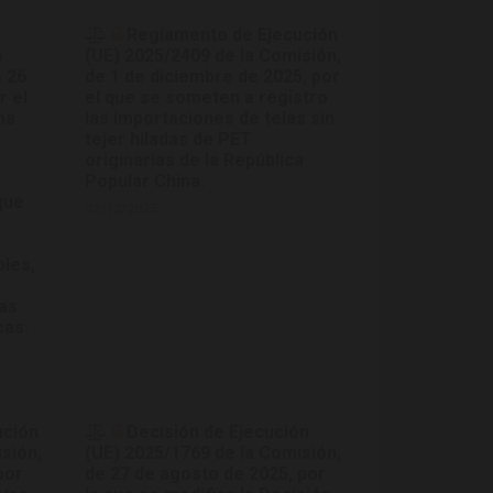
Reglamento de Ejecución
o
(UE) 2025/2409 de la Comisión,
e 26
de 1 de diciembre de 2025, por
r el
el que se someten a registro
ma
las importaciones de telas sin
s
tejer hiladas de PET
originarias de la República
Popular China.
que
02/12/2025
bles,
vas
cas.
ución
Decisión de Ejecución
sión,
(UE) 2025/1769 de la Comisión,
por
de 27 de agosto de 2025, por