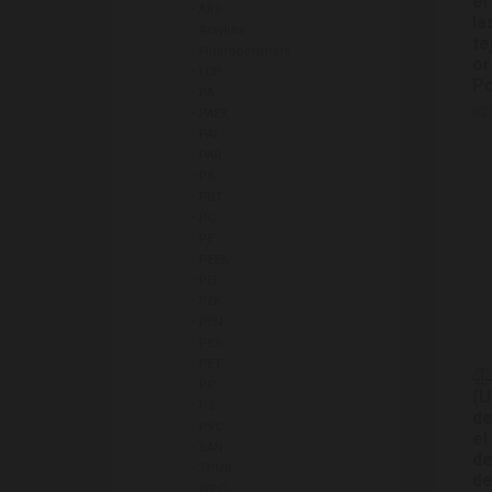
el
-
ABS
la
-
Acrylics
te
-
Fluoropolymers
or
-
LCP
Po
-
PA
-
02
PAEK
-
PAI
-
PAR
-
PB
-
PBT
-
PC
-
PE
-
PEEK
-
PEI
-
PEK
-
PEN
-
PES
-
PET
-
PP
(U
-
PS
de
-
PVC
el
-
SAN
de
-
TPUR
de
-
WPC