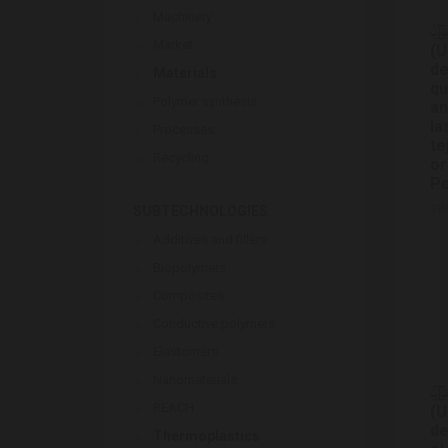
Machinery
Market
(U
de
Materials
qu
Polymer synthesis
an
la
Processes
te
Recycling
or
Po
13
SUBTECHNOLOGIES
Additives and fillers
Biopolymers
Composites
Conductive polymers
Elastomers
Nanomaterials
REACH
(U
de
Thermoplastics