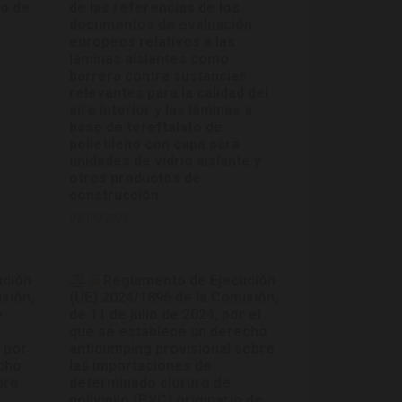
io de
de las referencias de los
documentos de evaluación
europeos relativos a las
láminas aislantes como
barrera contra sustancias
relevantes para la calidad del
aire interior y las láminas a
base de tereftalato de
polietileno con capa para
unidades de vidrio aislante y
otros productos de
construcción.
07/05/2025
ución
Reglamento de Ejecución
sión,
(UE) 2024/1896 de la Comisión,
e
de 11 de julio de 2024, por el
que se establece un derecho
 por
antidumping provisional sobre
cho
las importaciones de
bre
determinado cloruro de
polivinilo (PVC) originario de