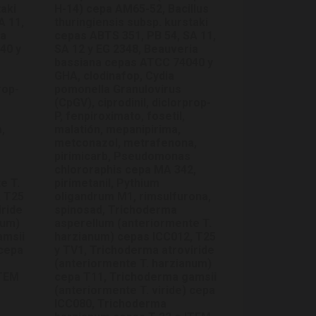
taki
H-14) cepa AM65-52, Bacillus
A 11,
thuringiensis subsp. kurstaki
ia
cepas ABTS 351, PB 54, SA 11,
40 y
SA 12 y EG 2348, Beauveria
bassiana cepas ATCC 74040 y
GHA, clodinafop, Cydia
rop-
pomonella Granulovirus
(CpGV), ciprodinil, diclorprop-
P, fenpiroximato, fosetil,
,
malatión, mepanipirima,
metconazol, metrafenona,
pirimicarb, Pseudomonas
chlororaphis cepa MA 342,
e T.
pirimetanil, Pythium
, T25
oligandrum M1, rimsulfurona,
iride
spinosad, Trichoderma
num)
asperellum (anteriormente T.
amsii
harzianum) cepas ICC012, T25
 cepa
y TV1, Trichoderma atroviride
(anteriormente T. harzianum)
ITEM
cepa T11, Trichoderma gamsii
(anteriormente T. viride) cepa
ICC080, Trichoderma