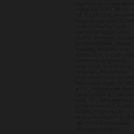
thuringiensis subsp. kurs
cepas ABTS 351, PB 54, S
SA 12 y EG 2348, Beauver
bassiana cepas ATCC 740
GHA, clodinafop, Cydia
pomonella Granulovirus
(CpGV), ciprodinil, diclorp
P, fenpiroximato, fosetil,
malatión, mepanipirima,
metconazol, metrafenona
pirimicarb, piridabeno,
pirimetanil, rimsulfurona,
spinosad, Trichoderma
asperellum (anteriorment
harzianum) cepas ICC012
y TV1, Trichoderma atrov
(anteriormente T. harzia
cepa T11, Trichoderma g
(anteriormente T. viride)
ICC080, Trichoderma
harzianum cepas T-22 e 
908, triclopir, trinexapac,
triticonazol y ziram.