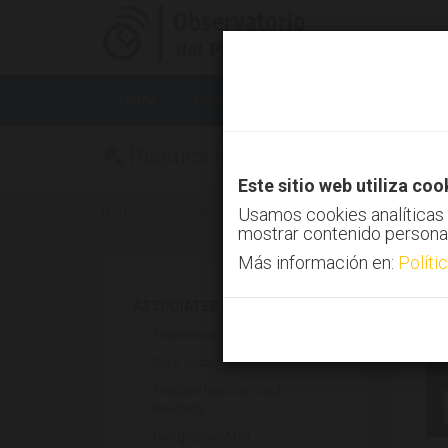
Home
Sectors
Technologies
Trends
Plastics legislation
Este sitio web utiliza coo
Home
Trends
Plastics legislation
Usamos cookies analíticas 
mostrar contenido persona
Más información en:
Políti
ASSOCIATED TECHNOLOGIES
Environment
Final sector
Finished/semifinished
Products
Geographic Area