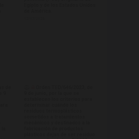
de
Egipto y de los Estados Unidos
a
de América.
12/07/2024
as de
Orden TED/646/2023, de
e 9
9 de junio, por la que se
establecen los criterios para
para
determinar cuándo los
residuos termoplásticos
sometidos a tratamientos
s
mecánicos y destinados a la
 la
fabricación de productos
plásticos dejan de ser residuo