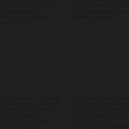
 que se someten a registro
el que se someten a regi
s importaciones de telas sin
las importaciones de hila
jer hiladas de PET
de poliamida originarios d
iginarias de la República
República Popular China.
pular China.
06/10/2025
/12/2025
Reglamento de Ejecución
Reglamento de Ejec
E) 2025/1748 de la Comisión,
(UE) 2025/1427 de la Comi
 18 de agosto de 2025, por
de 17 de julio de 2025, por
 que se establece un
que se someten a registr
recho compensatorio
importaciones de
finitivo sobre las
determinado tereftalato 