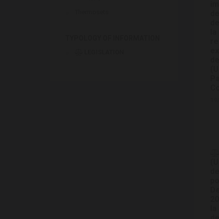
im
Thermosets
de
de
la
TYPOLOGY OF INFORMATION
re
ex
LEGISLATION
de
(U
Pa
Co
19
(U
de
po
De
20
la
de