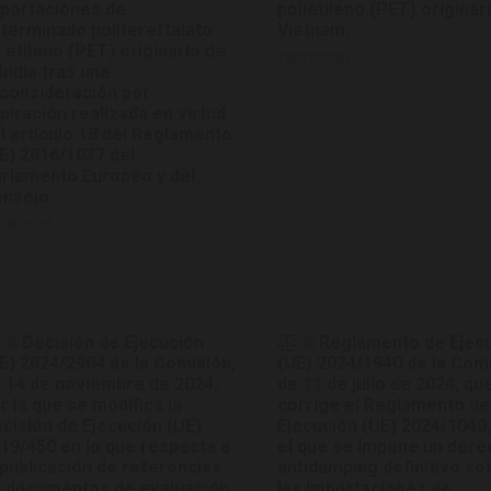
portaciones de
polietileno (PET) originar
terminado politereftalato
Vietnam.
 etileno (PET) originario de
18/07/2025
 India tras una
consideración por
piración realizada en virtud
l artículo 18 del Reglamento
E) 2016/1037 del
rlamento Europeo y del
nsejo.
/08/2025
Decisión de Ejecución
Reglamento de Ejec
E) 2024/2904 de la Comisión,
(UE) 2024/1940 de la Comi
 14 de noviembre de 2024,
de 11 de julio de 2024, qu
r la que se modifica la
corrige el Reglamento de
cisión de Ejecución (UE)
Ejecución (UE) 2024/1040,
19/450 en lo que respecta a
el que se impone un dere
 publicación de referencias
antidumping definitivo so
 documentos de evaluación
las importaciones de