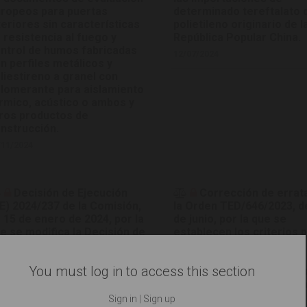
ropeos para puertas
determinado tereftalato 
teriores sin características
polietileno originario de l
 resistencia al fuego y
República Popular China.
ntrol de humos fabricadas
12/07/2024
n perfiles metálicos y
liestireno a granel con
lomerante para aislamiento
rmico, acústico o ambos y
ros productos de
nstrucción.
/11/2024
Decisión de Ejecución
Corrección de errat
E) 2024/237 de la Comisión,
la Orden TED/646/2023, d
 15 de enero de 2024, por la
de junio, por la que se
e se modifica la Decisión de
establecen los criterios 
ecución (UE) 2019/450 en lo
determinar cuándo los
e respecta a la publicación
residuos termoplásticos
You must log in to access this section
 referencias de
sometidos a tratamiento
cumentos de evaluación
mecánicos y destinados a
ropeos relativos al
fabricación de productos
Sign in
|
Sign up