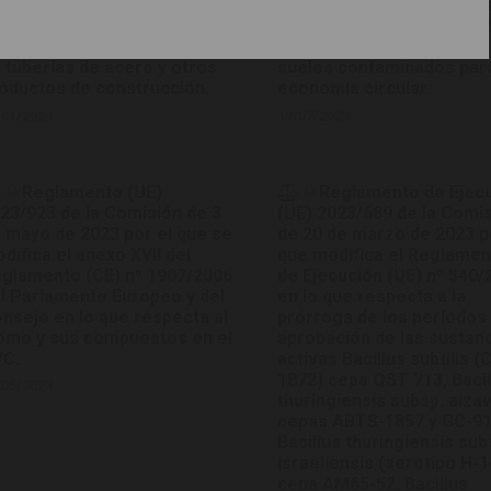
cubrimiento de tres capas
plásticos dejan de ser re
 polietileno para la
con arreglo a la Ley 7/202
otección contra la corrosión
8 de abril, de residuos y
 tuberías de acero y otros
suelos contaminados par
oductos de construcción.
economía circular.
/01/2024
19/07/2023
Reglamento (UE)
Reglamento de Ejec
23/923 de la Comisión de 3
(UE) 2023/689 de la Comi
 mayo de 2023 por el que se
de 20 de marzo de 2023 p
difica el anexo XVII del
que modifica el Reglame
glamento (CE) nº 1907/2006
de Ejecución (UE) nº 540/
l Parlamento Europeo y del
en lo que respecta a la
nsejo en lo que respecta al
prórroga de los períodos
omo y sus compuestos en el
aprobación de las sustan
C.
activas Bacillus subtilis 
1872) cepa QST 713, Bacil
/05/2023
thuringiensis subsp. aiza
cepas ABTS-1857 y GC-91
Bacillus thuringiensis sub
israeliensis (serotipo H-1
cepa AM65-52, Bacillus