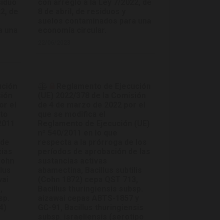
siduo
con arreglo a la Ley 7/2022, de
2, de
8 de abril, de residuos y
suelos contaminados para una
a una
economía circular.
22/06/2023
ución
Reglamento de Ejecución
sión
(UE) 2022/378 de la Comisión
or el
de 4 de marzo de 2022 por el
nto
que se modifica el
2011
Reglamento de Ejecución (UE)
nº 540/2011 en lo que
 de
respecta a la prórroga de los
cias
períodos de aprobación de las
(Cohn
sustancias activas
lus
abamectina, Bacillus subtilis
wai
(Cohn 1872) cepa QST 713,
,
Bacillus thuringiensis subsp.
sp.
aizawai cepas ABTS-1857 y
4)
GC-91, Bacillus thuringiensis
subsp. israeliensis (serotipo