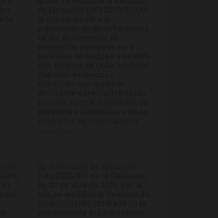
stro
la que se modifica la Decisión
dos
de Ejecución (UE) 2019/450 en
e la
lo que respecta a la
publicación de las referencias
de los documentos de
evaluación europeos para
sistemas de bloqueo a batería
con sistema de radio opcional
y apoyos esféricos y
cilíndricos con material
deslizante especial fabricado
con una mezcla modificada de
poliamida y polietileno y otros
productos de construcción.
03/09/2025
ución
Decisión de Ejecución
sión,
(UE) 2025/871 de la Comisión,
 el
de 30 de abril de 2025, por la
o las
que se modifica la Decisión de
Ejecución (UE) 2019/450 en lo
de
que respecta a la publicación