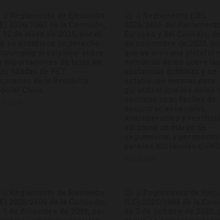
Reglamento de Ejecución
Reglamento (UE)
E) 2026/1063 de la Comisión,
2025/2455 del Parlament
 12 de mayo de 2026, por el
Europeo y del Consejo, d
e se establece un derecho
de noviembre de 2025, po
tidumping provisional sobre
que se crea una platafor
s importaciones de telas sin
común de datos sobre la
jer hiladas de PET
sustancias químicas y se
iginarias de la República
establecen normas para
pular China.
garantizar que los datos 
contiene sean fáciles de
/05/2026
encontrar, accesibles,
interoperables y reutiliza
así como un marco de
seguimiento y perspecti
para las sustancias quími
12/12/2025
Reglamento de Ejecución
Reglamento de Ejec
E) 2025/2409 de la Comisión,
(UE) 2025/1984 de la Comi
 1 de diciembre de 2025, por
de 3 de octubre de 2025, 