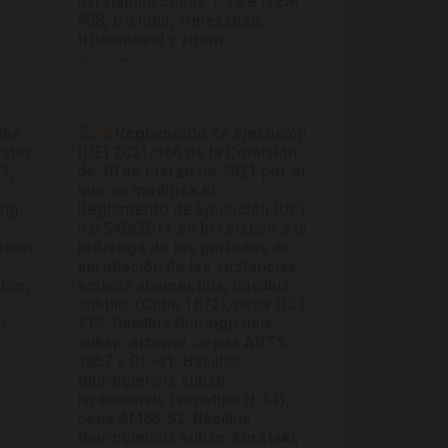
harzianum cepas T-22 e ITEM
908, triclopir, trinexapac,
triticonazol y ziram.
07/03/2022
the
Reglamento de Ejecución
ister
(UE) 2021/566 de la Comisión
3,
de 30 de marzo de 2021 por el
que se modifica el
ng,
Reglamento de Ejecución (UE)
n.o 540/2011 en lo relativo a la
ntact
prórroga de los períodos de
aprobación de las sustancias
use’,
activas abamectina, Bacillus
subtilis (Cohn 1872), cepa QST
te
713, Bacillus thuringiensis
subsp. aizawai, cepas ABTS-
1857 y GC-91, Bacillus
 el
thuringiensis subsp.
creto
israeliensis (serotipo H-14),
3 y
cepa AM65-52, Bacillus
las
thuringiensis subsp. kurstaki,
eno