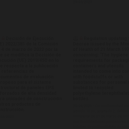
29/03/2023
Decisión de Ejecución
Regulation updating 
E) 2022/381 de la Comisión
Decree issued by the Min
 4 de marzo de 2022 por la
of Health of 21 March 197
e se modifica la Decisión de
concerning: ‘The hygiene
ecución (UE) 2019/450 en lo
requirements for packagi
e respecta a la publicación
containers and utensils
 referencias de
intended to come into co
cumentos de evaluación
with foodstuffs or with
ropeos para el sistema
substances for personal 
tructural de paneles EPS
limited to recycled
forzados de alta densidad
polyethylene terephthala
ra unidades de construcción
bottles.
otros productos de
20/09/2021 -
De conformidad con
nstrucción.
artículo 13 ter, apartado 2, del De
ministerial de 21 de marzo de 197
/03/2022
sus modificaciones posteriores, 
botellas de politereftalato de etil