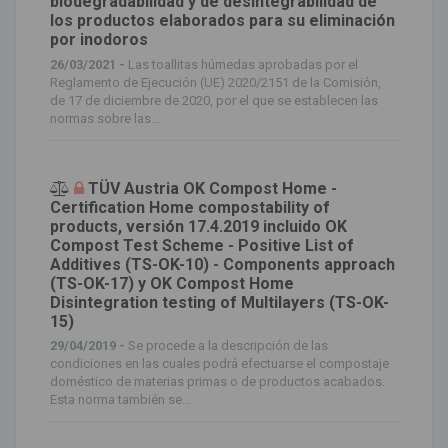
biodegradabilidad y de desintegrabilidad de
los productos elaborados para su eliminación
por inodoros
26/03/2021 -
Las toallitas húmedas aprobadas por el
Reglamento de Ejecución (UE) 2020/2151 de la Comisión,
de 17 de diciembre de 2020, por el que se establecen las
normas sobre las...
TÜV Austria OK Compost Home -
Certification Home compostability of
products, versión 17.4.2019 incluido OK
Compost Test Scheme - Positive List of
Additives (TS-OK-10) - Components approach
(TS-OK-17) y OK Compost Home
Disintegration testing of Multilayers (TS-OK-
15)
29/04/2019 -
Se procede a la descripción de las
condiciones en las cuales podrá efectuarse el compostaje
doméstico de materias primas o de productos acabados.
Esta norma también se...