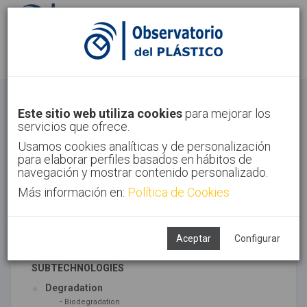
Sign in
Sign up
Circular Economy
Este sitio web utiliza cookies
para mejorar los
servicios que ofrece.
Home
Trends
Circular Economy
Usamos cookies analíticas y de personalización
para elaborar perfiles basados en hábitos de
navegación y mostrar contenido personalizado.
Más información en:
Política de Cookies
ASSOCIATED TECHNOLOGIES
Environment
Recycling
Aceptar
Configurar
SUBTECHNOLOGIES
Degradation
-
Biodegradation