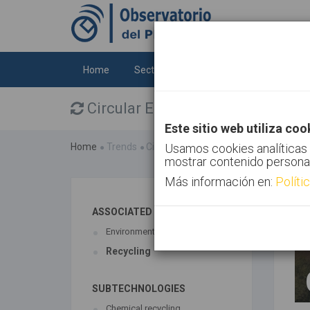
Home
Sectors
Technologies
Trends
Circular Economy
Este sitio web utiliza coo
Home
Trends
Circular Economy
Usamos cookies analíticas 
mostrar contenido persona
Más información en:
Políti
ASSOCIATED TECHNOLOGIES
Environment
Recycling
SUBTECHNOLOGIES
Chemical recycling