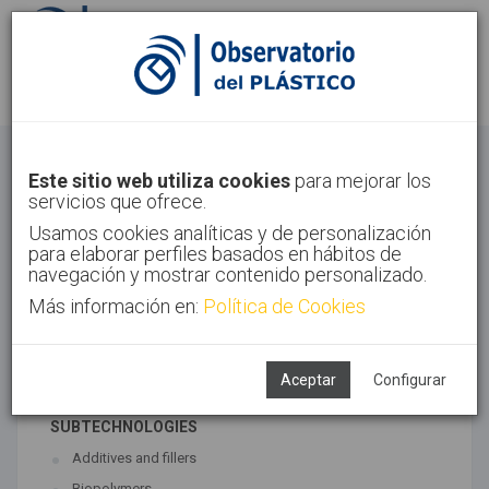
Sign in
Sign up
Materials
Este sitio web utiliza cookies
para mejorar los
servicios que ofrece.
Home
Technologies
Materials
Usamos cookies analíticas y de personalización
para elaborar perfiles basados en hábitos de
navegación y mostrar contenido personalizado.
Más información en:
Política de Cookies
ASSOCIATED TECHNOLOGIES
Materials
Polymer synthesis
Aceptar
Configurar
SUBTECHNOLOGIES
Additives and fillers
Biopolymers