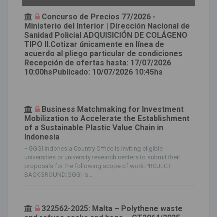
Concurso de Precios 77/2026 -
Ministerio del Interior | Dirección Nacional de
Sanidad Policial ADQUISICIÓN DE COLÁGENO
TIPO II.Cotizar únicamente en línea de
acuerdo al pliego particular de condiciones
Recepción de ofertas hasta: 17/07/2026
10:00hsPublicado: 10/07/2026 10:45hs
Business Matchmaking for Investment
Mobilization to Accelerate the Establishment
of a Sustainable Plastic Value Chain in
Indonesia
-
GGGI Indonesia Country Office is inviting eligible
universities or university research centers to submit their
proposals for the following scope of work:PROJECT
BACKGROUND:GGGI is...
322562-2025: Malta – Polythene waste