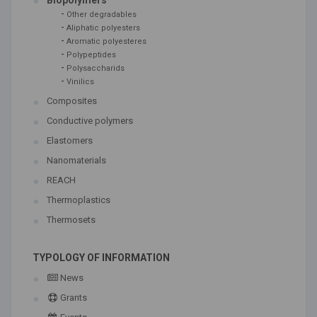
Biopolymers
-
Other degradables
-
Aliphatic polyesters
-
Aromatic polyesteres
-
Polypeptides
-
Polysaccharids
-
Vinilics
Composites
Conductive polymers
Elastomers
Nanomaterials
REACH
Thermoplastics
Thermosets
TYPOLOGY OF INFORMATION
News
Grants