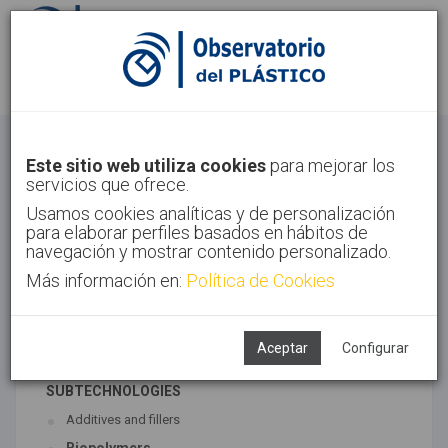
Sign in
Sign up
Materials
Este sitio web utiliza cookies
para mejorar los
servicios que ofrece.
Home
Technologies
Materials
Usamos cookies analíticas y de personalización
para elaborar perfiles basados en hábitos de
navegación y mostrar contenido personalizado.
Más información en:
Política de Cookies
ASSOCIATED TECHNOLOGIES
Materials
Polymer synthesis
Aceptar
Configurar
SUBTECHNOLOGIES
Additives and fillers