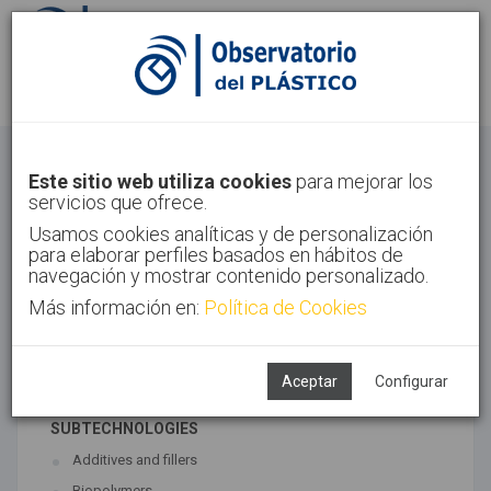
Sign in
Sign up
Materials
Este sitio web utiliza cookies
para mejorar los
servicios que ofrece.
Home
Technologies
Materials
Usamos cookies analíticas y de personalización
para elaborar perfiles basados en hábitos de
navegación y mostrar contenido personalizado.
Más información en:
Política de Cookies
ASSOCIATED TECHNOLOGIES
Materials
Polymer synthesis
Aceptar
Configurar
SUBTECHNOLOGIES
Additives and fillers
Biopolymers