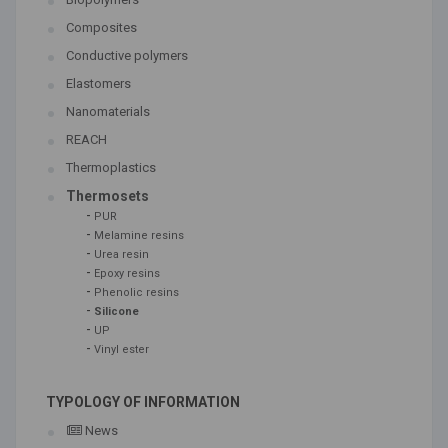
Composites
Conductive polymers
Elastomers
Nanomaterials
REACH
Thermoplastics
Thermosets
-
PUR
-
Melamine resins
-
Urea resin
-
Epoxy resins
-
Phenolic resins
-
Silicone
-
UP
-
Vinyl ester
TYPOLOGY OF INFORMATION
News