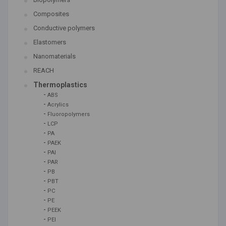
Composites
Conductive polymers
Elastomers
Nanomaterials
REACH
Thermoplastics
-
ABS
-
Acrylics
-
Fluoropolymers
-
LCP
-
PA
-
PAEK
-
PAI
-
PAR
-
PB
-
PBT
-
PC
-
PE
-
PEEK
-
PEI