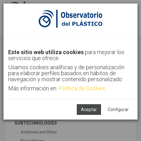
Sign in
Sign up
Materials
Este sitio web utiliza cookies
para mejorar los
servicios que ofrece.
Home
Technologies
Materials
Usamos cookies analíticas y de personalización
para elaborar perfiles basados en hábitos de
navegación y mostrar contenido personalizado.
Más información en:
Política de Cookies
ASSOCIATED TECHNOLOGIES
Materials
Polymer synthesis
Aceptar
Configurar
SUBTECHNOLOGIES
Additives and fillers
Biopolymers