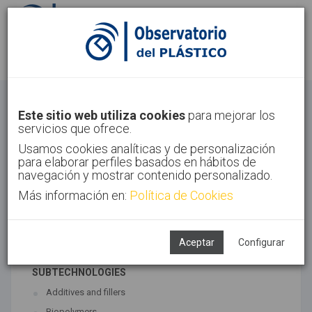
Sign in
Sign up
Materials
Este sitio web utiliza cookies
para mejorar los
servicios que ofrece.
Home
Technologies
Materials
Usamos cookies analíticas y de personalización
para elaborar perfiles basados en hábitos de
navegación y mostrar contenido personalizado.
Más información en:
Política de Cookies
ASSOCIATED TECHNOLOGIES
Materials
Polymer synthesis
Aceptar
Configurar
SUBTECHNOLOGIES
Additives and fillers
Biopolymers