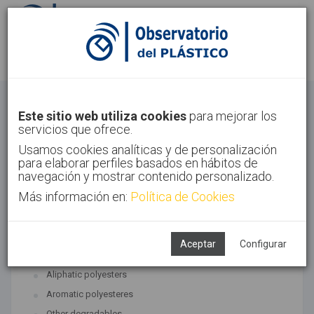
Sign in
Sign up
Bioplastics
Este sitio web utiliza cookies
para mejorar los
servicios que ofrece.
Home
Technologies
Bioplastics
Usamos cookies analíticas y de personalización
para elaborar perfiles basados en hábitos de
navegación y mostrar contenido personalizado.
Más información en:
Política de Cookies
ASSOCIATED TECHNOLOGIES
Biopolymers
Aceptar
Configurar
SUBTECHNOLOGIES
Aliphatic polyesters
Aromatic polyesteres
Other degradables