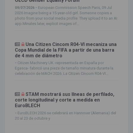
OECD Gender Equality Forum
09/07/2026 -
European Commission Speech Paris, 09 Jul
2026 Imagine being a 15-year-old girl. Someone copies a
photo from your social media profile. They upload it to an AI
app.Minutes later, explicit images of...
Una Citizen Cincom R04-VI mecaniza una
Copa Mundial de la FIFA a partir de una barra
de 4 mm de diámetro
-
Citizen Machinery UK -representada en España por
Egasca- fabricó una pieza de tamaño miniatura durante la
celebración de MACH 2026. La Citizen Cincom R04-VI...
STAM mostrará sus líneas de perfilado,
corte longitudinal y corte a medida en
EuroBLECH
-
EuroBLECH 2026 se celebrará en Hannover (Alemania) del
20 al 23 de octubre y