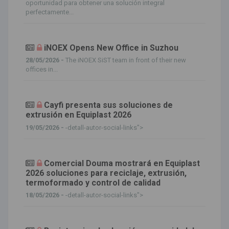
oportunidad para obtener una solución integral
perfectamente...
iNOEX Opens New Office in Suzhou
28/05/2026 -
The iNOEX SiST team in front of their new
offices in...
Cayfi presenta sus soluciones de
extrusión en Equiplast 2026
19/05/2026 -
-detall-autor-social-links">
Comercial Douma mostrará en Equiplast
2026 soluciones para reciclaje, extrusión,
termoformado y control de calidad
18/05/2026 -
-detall-autor-social-links">