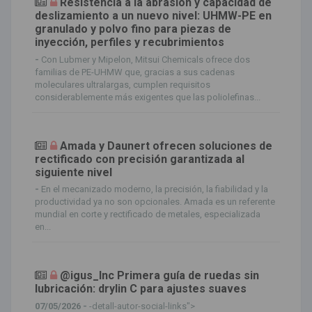
Resistencia a la abrasión y capacidad de
deslizamiento a un nuevo nivel: UHMW-PE en
granulado y polvo fino para piezas de
inyección, perfiles y recubrimientos
-
Con Lubmer y Mipelon, Mitsui Chemicals ofrece dos
familias de PE-UHMW que, gracias a sus cadenas
moleculares ultralargas, cumplen requisitos
considerablemente más exigentes que las poliolefinas...
Amada y Daunert ofrecen soluciones de
rectificado con precisión garantizada al
siguiente nivel
-
En el mecanizado moderno, la precisión, la fiabilidad y la
productividad ya no son opcionales. Amada es un referente
mundial en corte y rectificado de metales, especializada
en...
@igus_Inc Primera guía de ruedas sin
lubricación: drylin C para ajustes suaves
07/05/2026 -
-detall-autor-social-links">