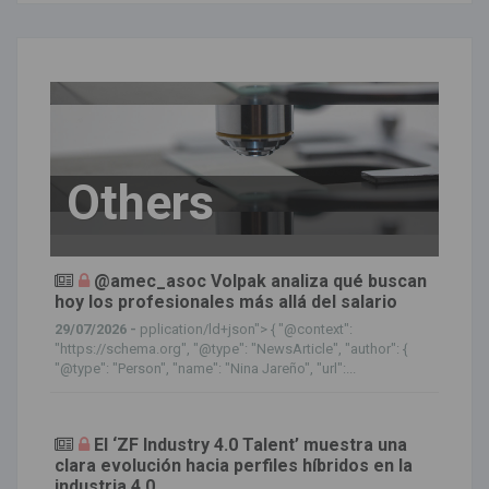
Others
@amec_asoc Volpak analiza qué buscan
hoy los profesionales más allá del salario
29/07/2026 -
pplication/ld+json"> { "@context":
"https://schema.org", "@type": "NewsArticle", "author": {
"@type": "Person", "name": "Nina Jareño", "url":...
El ‘ZF Industry 4.0 Talent’ muestra una
clara evolución hacia perfiles híbridos en la
industria 4.0