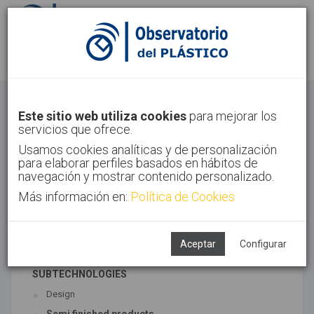
Sign in
Sign up
Others
Este sitio web utiliza cookies
para mejorar los
servicios que ofrece.
Home
Sectors
Others
Usamos cookies analíticas y de personalización
para elaborar perfiles basados en hábitos de
navegación y mostrar contenido personalizado.
Más información en:
Política de Cookies
ASSOCIATED TECHNOLOGIES
Finished/semifinished Products
Machinery
Aceptar
Configurar
SUBTECHNOLOGIES
Design