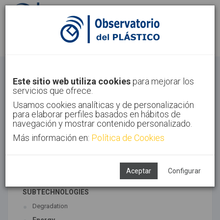
Sign in
Sign up
Circular Economy
Este sitio web utiliza cookies
para mejorar los
servicios que ofrece.
Home
Trends
Circular Economy
Usamos cookies analíticas y de personalización
para elaborar perfiles basados en hábitos de
navegación y mostrar contenido personalizado.
Más información en:
Política de Cookies
ASSOCIATED TECHNOLOGIES
Environment
Recycling
Aceptar
Configurar
SUBTECHNOLOGIES
Degradation