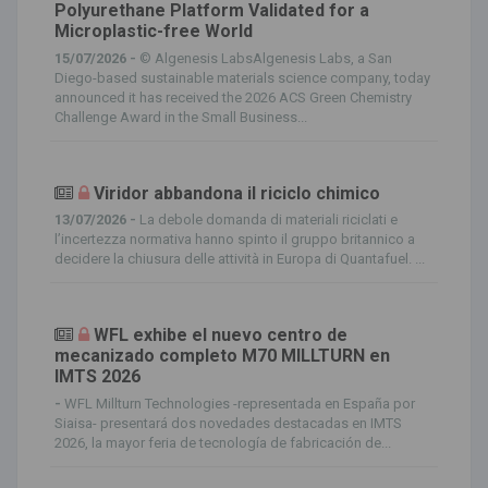
Polyurethane Platform Validated for a
Microplastic-free World
15/07/2026 -
© Algenesis LabsAlgenesis Labs, a San
Diego-based sustainable materials science company, today
announced it has received the 2026 ACS Green Chemistry
Challenge Award in the Small Business...
Viridor abbandona il riciclo chimico
13/07/2026 -
La debole domanda di materiali riciclati e
l’incertezza normativa hanno spinto il gruppo britannico a
decidere la chiusura delle attività in Europa di Quantafuel. ...
WFL exhibe el nuevo centro de
mecanizado completo M70 MILLTURN en
IMTS 2026
-
WFL Millturn Technologies -representada en España por
Siaisa- presentará dos novedades destacadas en IMTS
2026, la mayor feria de tecnología de fabricación de...