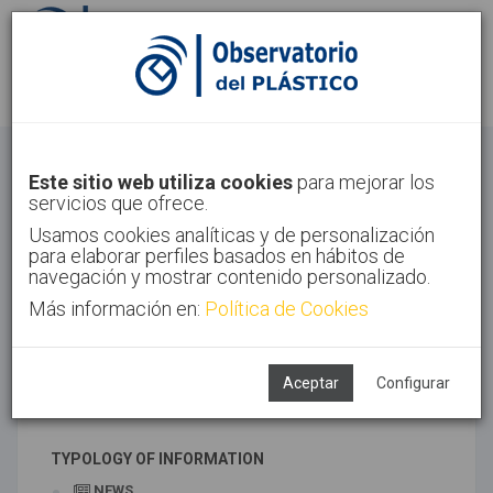
Sign in
Sign up
Health
Este sitio web utiliza cookies
para mejorar los
servicios que ofrece.
Home
Sectors
Health
Usamos cookies analíticas y de personalización
para elaborar perfiles basados en hábitos de
navegación y mostrar contenido personalizado.
Más información en:
Política de Cookies
ASSOCIATED TECHNOLOGIES
Medical
Aceptar
Configurar
SUBTECHNOLOGIES
TYPOLOGY OF INFORMATION
NEWS