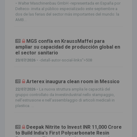
-
Walter Maschinenbau GmbH -representada en España por
Delteco- invita al público especializado este septiembre a
dos de las ferias del sector más importantes del mundo: la
AMB...
MGS confía en KraussMaffei para
ampliar su capacidad de producción global en
el sector sanitario
23/07/2026 -
-detall-autor-social-links">508
Arterex inaugura clean room in Messico
22/07/2026 -
La nuova struttura amplia le capacità del
gruppo controllato da Investindustrial nello stampaggio,
nell’estrusione e nell’assemblaggio di articoli medicali in
plastica. ...
Deepak Nitrite to Invest INR 11,000 Crore
to Build India's First Polycarbonate Resin