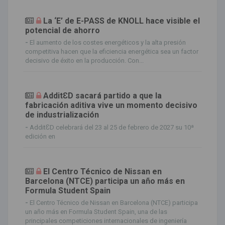
La ‘E’ de E-PASS de KNOLL hace visible el
potencial de ahorro
-
El aumento de los costes energéticos y la alta presión
competitiva hacen que la eficiencia energética sea un factor
decisivo de éxito en la producción. Con...
AdditƐD sacará partido a que la
fabricación aditiva vive un momento decisivo
de industrialización
-
AdditƐD celebrará del 23 al 25 de febrero de 2027 su 10ª
edición en
El Centro Técnico de Nissan en
Barcelona (NTCE) participa un año más en
Formula Student Spain
-
El Centro Técnico de Nissan en Barcelona (NTCE) participa
un año más en Formula Student Spain, una de las
principales competiciones internacionales de ingeniería