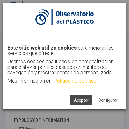
Sign in
Sign up
Health
Este sitio web utiliza cookies
para mejorar los
servicios que ofrece.
Home
Sectors
Health
Usamos cookies analíticas y de personalización
para elaborar perfiles basados en hábitos de
navegación y mostrar contenido personalizado.
Más información en:
Política de Cookies
ASSOCIATED TECHNOLOGIES
Medical
Aceptar
Configurar
SUBTECHNOLOGIES
TYPOLOGY OF INFORMATION
News